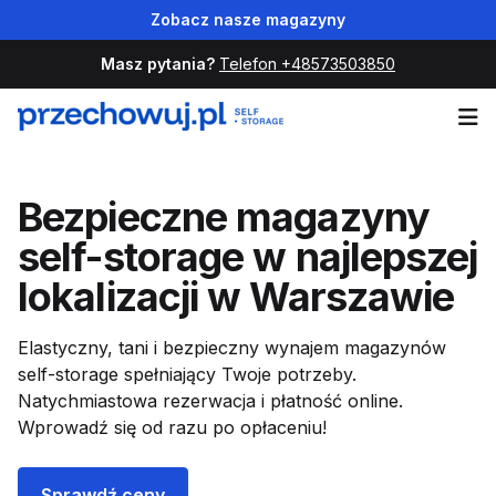
Zobacz nasze magazyny
Masz pytania?
Telefon +48573503850
Op
Bezpieczne magazyny
self-storage w najlepszej
lokalizacji w Warszawie
Elastyczny, tani i bezpieczny wynajem magazynów
self-storage spełniający Twoje potrzeby.
Natychmiastowa rezerwacja i płatność online.
Wprowadź się od razu po opłaceniu!
Sprawdź ceny